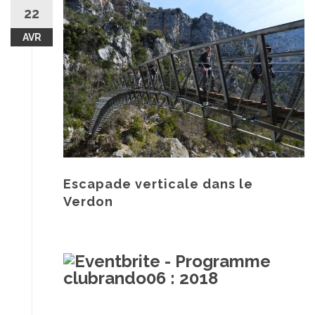
au
22
contenu
AVR
Escapade verticale dans le
Verdon