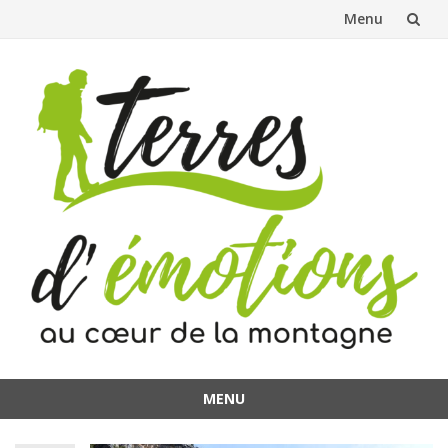
Menu
Aller
au
contenu
MENU
Aller