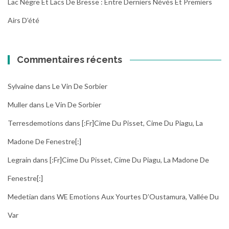
Lac Nègre Et Lacs De Bresse : Entre Derniers Névés Et Premiers
Airs D’été
Commentaires récents
Sylvaine
dans
Le Vin De Sorbier
Muller
dans
Le Vin De Sorbier
Terresdemotions
dans
[:fr]Cime Du Pisset, Cime Du Piagu, La
Madone De Fenestre[:]
Legrain
dans
[:fr]Cime Du Pisset, Cime Du Piagu, La Madone De
Fenestre[:]
Medetian
dans
WE Emotions Aux Yourtes D’Oustamura, Vallée Du
Var