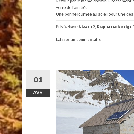
Retour par le même chemin Directement p
verre de l’amitié .
Une bonne journée au soleil pour une des
Publié dans :
Niveau 2
,
Raquettes à neige
,
Laisser un commentaire
01
AVR