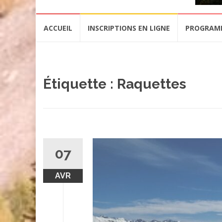
Aller
ACCUEIL
INSCRIPTIONS EN LIGNE
PROGRAM
au
contenu
Étiquette :
Raquettes
07
AVR