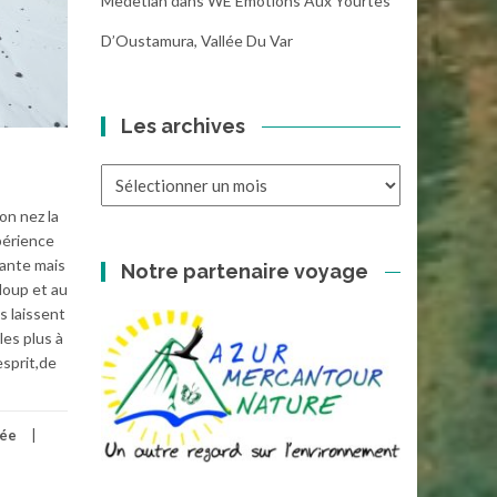
Medetian
dans
WE Emotions Aux Yourtes
D’Oustamura, Vallée Du Var
Les archives
Les
archives
on nez la
périence
dante mais
Notre partenaire voyage
 loup et au
s laissent
les plus à
esprit,de
lée