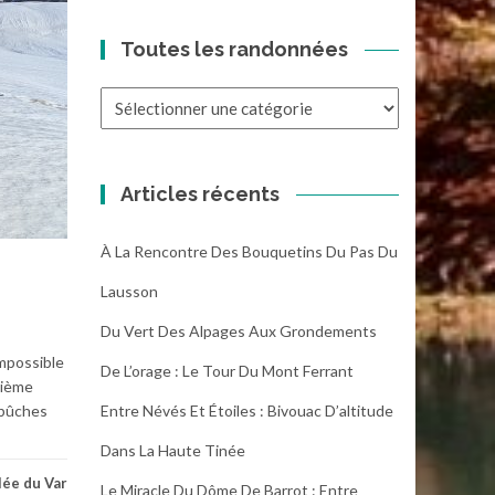
Toutes les randonnées
Toutes
les
randonnées
Articles récents
À La Rencontre Des Bouquetins Du Pas Du
Lausson
Du Vert Des Alpages Aux Grondements
Impossible
De L’orage : Le Tour Du Mont Ferrant
xième
Entre Névés Et Étoiles : Bivouac D’altitude
 bûches
Dans La Haute Tinée
lée du Var
Le Miracle Du Dôme De Barrot : Entre