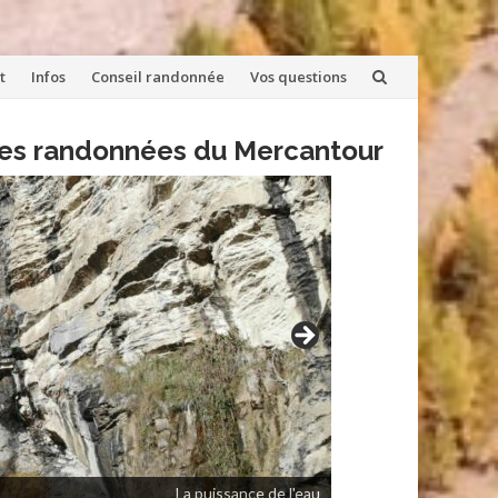
t
Infos
Conseil randonnée
Vos questions
lles randonnées du Mercantour
La puissance de l'eau