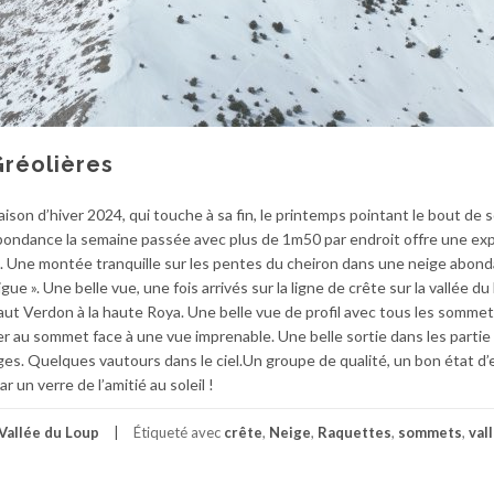
Gréolières
on d’hiver 2024, qui touche à sa fin, le printemps pointant le bout de s
bondance la semaine passée avec plus de 1m50 par endroit offre une ex
. Une montée tranquille sur les pentes du cheiron dans une neige abon
 ». Une belle vue, une fois arrivés sur la ligne de crête sur la vallée du
ut Verdon à la haute Roya. Une belle vue de profil avec tous les sommet
r au sommet face à une vue imprenable. Une belle sortie dans les partie 
ages. Quelques vautours dans le ciel.Un groupe de qualité, un bon état d’
r un verre de l’amitié au soleil !
Vallée du Loup
Étiqueté avec
crête
,
Neige
,
Raquettes
,
sommets
,
val