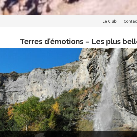
Aller
Le Club
Contac
au
Terres d’émotions – Les plus be
contenu